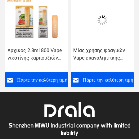
Αρχικός 2.8ml 800 Vape
Μίας χρήσης φραγμών
νικοτίνης καρπουζιών
Vape επαναληπτικής
μίας χρήσης ψεκαστήρας
χρήσεως εξάρτηση
ραβδιών Vape ριπών
μανδρών Vape 800 ριπών
μανδρών
χωρίς επίδειξη
ή
Πάρτε την καλύτερη τιμή
Πάρτε την καλύτερη τιμή
Shenzhen MIWU Industrial company with limited
liability