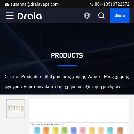
susanna@dralavape.com
86--13510722672
Quote
PRODUCTS
Σπίτι
>
Products
>
800 ριπή μίας χρήσης Vape
>
Μίας χρήσης
φραγμών Vape επαναληπτικής χρήσεως εξάρτηση μανδρών
Vape 800 ριπών χωρίς επίδειξη