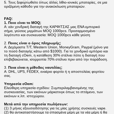
5. Τους ξεφορτωθείτε όπως άλλες λίθιο-ιονικές μπαταρίες, σε μια
οριζόμενη κάθοδο για την ανακύκλωση μπαταριών.
FAQ:
1. Ποιο είναι το MOQ;
Α: εάν χονδρική διαταγή της ΚΑΡΦΙΤΣΑΣ μας ΕΝΑ εμπορικό
σήμα, γεύσεις μιγμάτων MOQ 1000pcs. Προσαρμοσμένο
λογότυπο και συσκευασία: MOQ 1000pcs κάθε γεύση
2.
Ποιος είναι ο όρος πληρωμής;
Α: Δεχόμαστε T/T, Western Union, MoneyGram, Paypal (μόνο για
το ποσό διαταγής κάτω από $1000). Για το χονδρικό εμπόριο και
τη διαταγή cOem, η κατάθεση 30% στέλνει πότε η διαταγή που
επιβεβαιώνεται, ισορροπία 70% στέλνει πριν από την παράδοση.
3.
Ποια είναι η μέθοδος ναυτιλίας;
Α: DHL, UPS, FEDEX, εναέριο φορτίο ή η αποστολέας φορτίου
σας.
Υπηρεσία cOem:
Ελεύθερη υπηρεσία σχεδίου: Συμπεριλαμβανομένης της
συσκευασίας, των εικόνων μάρκετινγκ όπως το ιπτάμενο, των
εικόνων κ.λπ. ιστοχώρου.
Μετά από την υπηρεσία πωλήσεων:
(1) 3 μήνες εξουσιοδότησης για τις μίας χρήσης συσκευές vape.
(2) θα αντικαταστήσουμε τα σπασμένα μέρη με τα νέα μέρη ή θα