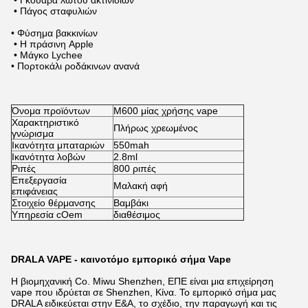
• Γκοϋάβα λωτού ακτινίδιων
• Πάγος σταφυλιών
• Φύσημα βακκινίων
• Η πράσινη Apple
• Μάγκο Lychee
• Πορτοκάλι ροδάκινων ανανά
Όνομα προϊόντων
M600 μίας χρήσης vape
Χαρακτηριστικό
Πλήρως χρεωμένος
γνώρισμα
Ικανότητα μπαταριών
550mah
Ικανότητα λοβών
2.8ml
Ριπές
800 ριπές
Επεξεργασία
Μαλακή αφή
επιφάνειας
Στοιχείο θέρμανσης
Βαμβάκι
Υπηρεσία cOem
διαθέσιμος
DRALA VAPE - καινοτόμο εμπορικό σήμα Vape
Η βιομηχανική Co. Miwu Shenzhen, ΕΠΕ είναι μια επιχείρηση
vape που ιδρύεται σε Shenzhen, Κίνα. Το εμπορικό σήμα μας
DRALA ειδικεύεται στην Ε&Α, το σχέδιο, την παραγωγή και τις