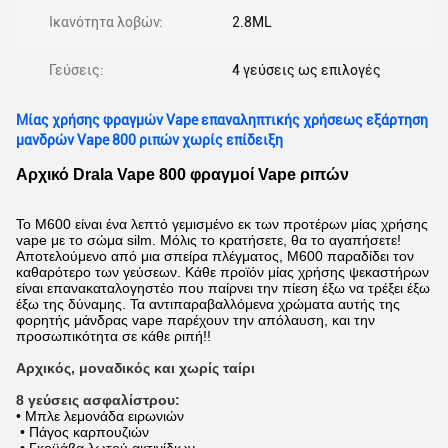
Ικανότητα λοβών:
2.8ML
Γεύσεις:
4 γεύσεις ως επιλογές
Μίας χρήσης φραγμών Vape επαναληπτικής χρήσεως εξάρτηση
μανδρών Vape 800 ριπών χωρίς επίδειξη
Αρχικό Drala Vape 800 φραγμοί Vape ριπών
Το M600 είναι ένα λεπτό γεμισμένο εκ των προτέρων μίας χρήσης
vape με το σώμα silm. Μόλις το κρατήσετε, θα το αγαπήσετε!
Αποτελούμενο από μια σπείρα πλέγματος, M600 παραδίδει τον
καθαρότερο των γεύσεων. Κάθε προϊόν μίας χρήσης ψεκαστήρων
είναι επανακαταλογηστέο που παίρνει την πίεση έξω να τρέξει έξω
έξω της δύναμης. Τα αντιπαραβαλλόμενα χρώματα αυτής της
φορητής μάνδρας vape παρέχουν την απόλαυση, και την
προσωπικότητα σε κάθε ριπή!!
Αρχικός, μοναδικός και χωρίς ταίρι
8 γεύσεις ασφαλίστρου:
• Μπλε λεμονάδα ειρωνιών
• Πάγος καρπουζιών