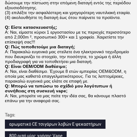
δώσουμε την πίστωση στην επόμενη διαταγή εντός της περιόδου
εξουσιοδότησης.
(3) επιλέξτε την ασφαλέστερη και γρηγορότερη ναυτιλιακή εταιρία.
(4) ακολουθήστε τη διαταγή έως ότου παίρνετε τα προϊόντα.
Q: Είστε κατασκευαστής;
Α: Ναι, είμαστε κύριοι 1 εργοστασίου με τις περιοχές περισσότερο
από 2,000m ², προσωπικό 300+ και 1 γραφείο. Χαιρετίστε την
επίσκεψή σας!!!
Q: Πώς τοποθετούμε μια διαταγή;
Α: Παρακαλώ ευγενικά μας στείλετε ένα ηλεκτρονικό ταχυδρομείο
που διευκρινίζει το στοιχείο, την ποσότητα, το χρώμα ή άλλη
προδιαγραφή για να τοποθετήσει μια διαταγή.
Q: Είναι OEM/ODM διαθέσιμο;
Α: Ναι, είναι διαθέσιμο. Έχουμε 8 ετών εμπειρίας OEM&ODM, η
οποία μας καθιστά επαγγελματικότερους. Για τις λεπτομέρειες,
παρακαλώ ευγενικά μας ελάτε σε επαφή με.
Q: Μπορώ να τυπώσω το σχέδιό μου λογότυπων ή
συνήθειας στη συσκευή vape;
Α: Ναι, μπορείτε να μας πείτε την ιδέα σας, θα κάνουμε πλαστό
επάνω για την αναφορά σας.
Tags:
αρωματικό CE τσιγάρων λοβών Ε ψεκαστήρων
800 ριπή μίας χρήσης Vape